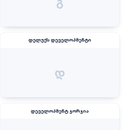
გ
დელუქს დეველოპმენტი
დ
დეველოპმენტ ჯორჯია