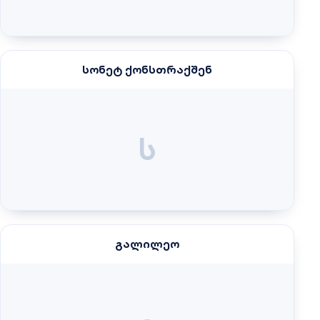
სონეტ ქონსთრაქშენ
ს
გალილეო