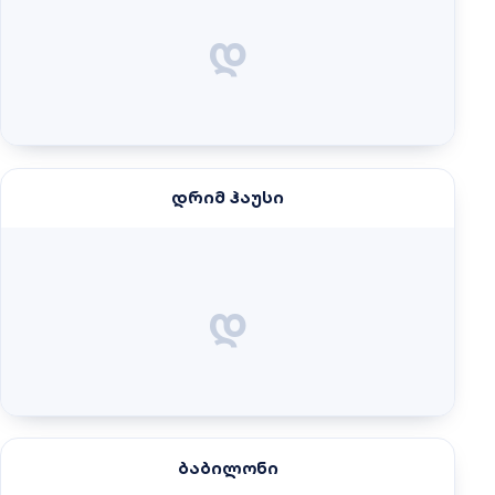
დ
დრიმ ჰაუსი
დ
ბაბილონი